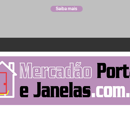
Saiba mais
Rua Pitangui, 219
Entre em contato