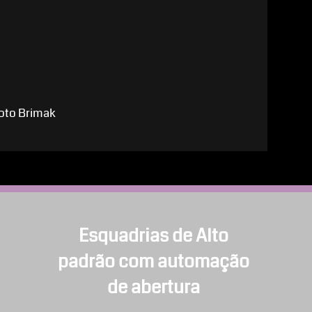
moto Brimak
Esquadrias de Alto
padrão com automação
de abertura