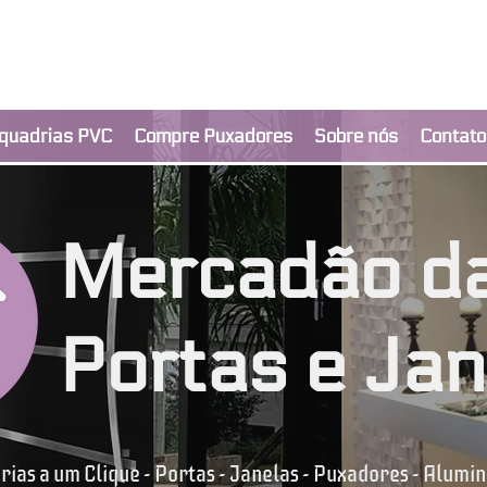
clusivo BRIMAK
nça a um clique
quadrias PVC
Compre Puxadores
Sobre nós
Contato
Mercadão d
Portas e Jan
ias a um Clique - Portas - Janelas - Puxadores - Alumin