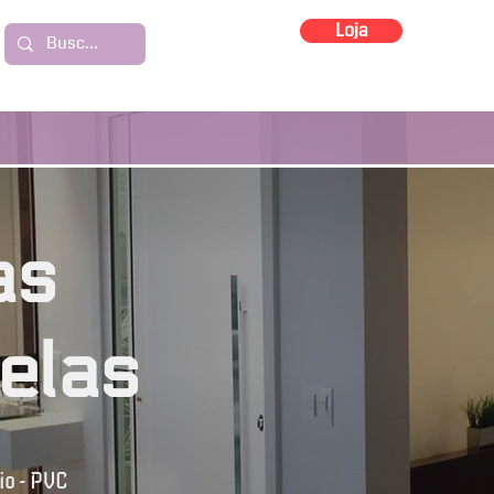
Loja
as
elas
io - PVC