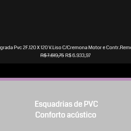
Visualização rápida
egrada Pvc 2F.120 X 120 V.Liso C/Cremona Motor e Contr.Re
Preço normal
Preço promocional
R$ 7.619,75
R$ 6.933,97
Esquadrias de PVC
Conforto acústico