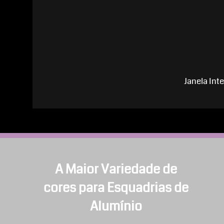
Janela Int
A Maior Variedade de
cores para Esquadrias de
Alumínio