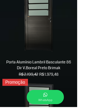
Porta Alumínio Lambril Basculante 86
Dir V.Boreal Preto Brimak
Preço normal
Preço promocional
R$ 2.199,42
R$ 1.979,48
Promoção
WhatsApp