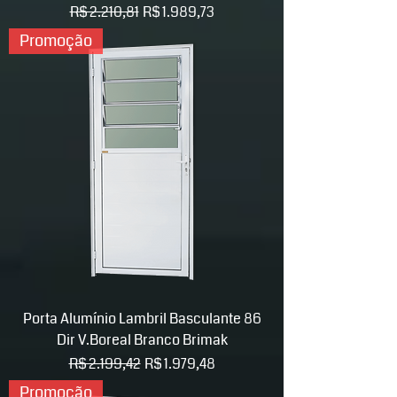
Preço normal
Preço promocional
R$ 2.210,81
R$ 1.989,73
Promoção
Porta Alumínio Lambril Basculante 86
Dir V.Boreal Branco Brimak
Preço normal
Preço promocional
R$ 2.199,42
R$ 1.979,48
Promoção