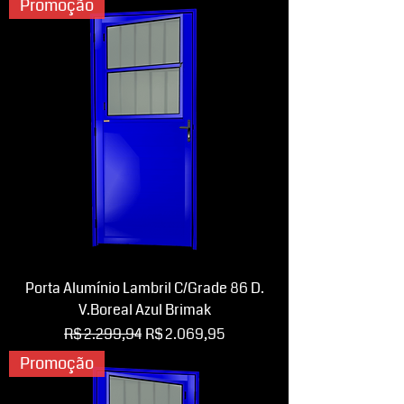
Promoção
Porta Alumínio Lambril C/Grade 86 D.
V.Boreal Azul Brimak
Preço normal
Preço promocional
R$ 2.299,94
R$ 2.069,95
Promoção