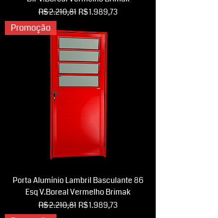
Preço normal
Preço promocional
R$ 2.210,81
R$ 1.989,73
Promoção
Porta Alumínio Lambril Basculante 86
Esq V.Boreal Vermelho Brimak
Preço normal
Preço promocional
R$ 2.210,81
R$ 1.989,73