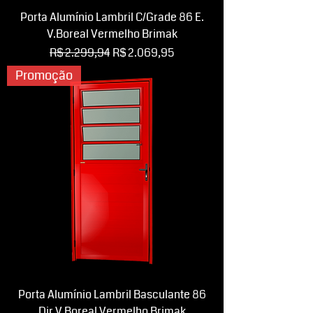
Porta Alumínio Lambril C/Grade 86 E.
V.Boreal Vermelho Brimak
Preço normal
Preço promocional
R$ 2.299,94
R$ 2.069,95
Promoção
Porta Alumínio Lambril Basculante 86
Dir V.Boreal Vermelho Brimak