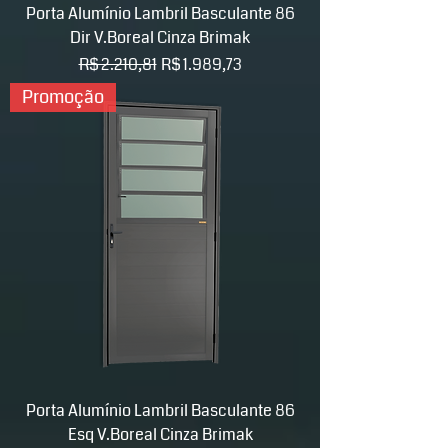
Porta Alumínio Lambril Basculante 86
Dir V.Boreal Cinza Brimak
Preço normal
Preço promocional
R$ 2.210,81
R$ 1.989,73
Promoção
Porta Alumínio Lambril Basculante 86
Esq V.Boreal Cinza Brimak