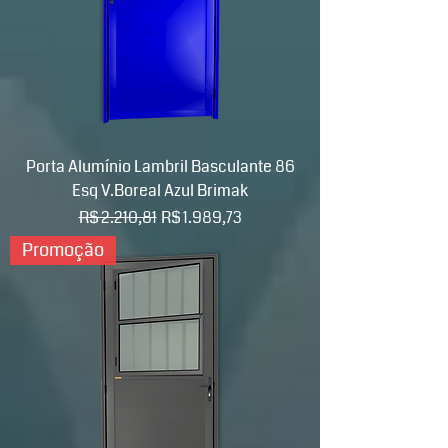
Porta Alumínio Lambril Basculante 86
Esq V.Boreal Azul Brimak
Preço normal
Preço promocional
R$ 2.210,81
R$ 1.989,73
Promoção