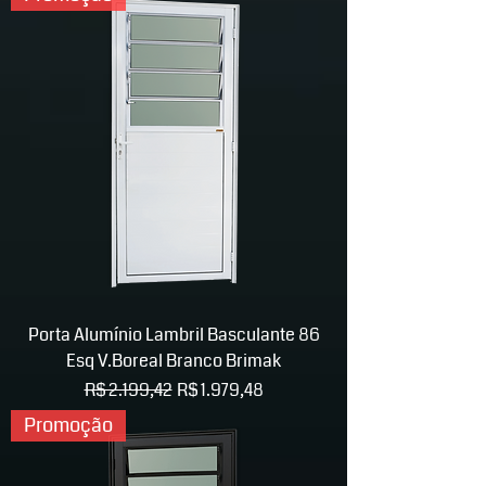
Porta Alumínio Lambril Basculante 86
Esq V.Boreal Branco Brimak
Preço normal
Preço promocional
R$ 2.199,42
R$ 1.979,48
Promoção