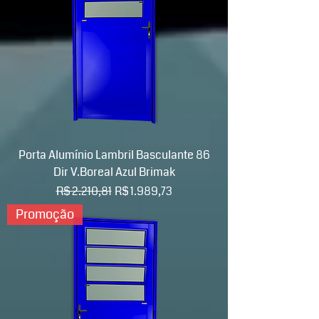
Porta Alumínio Lambril Basculante 86
Dir V.Boreal Azul Brimak
Preço normal
Preço promocional
R$ 2.210,81
R$ 1.989,73
Promoção