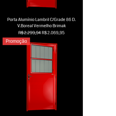
Porta Alumínio Lambril C/Grade 86 D.
V.Boreal Vermelho Brimak
Preço normal
Preço promocional
R$ 2.299,94
R$ 2.069,95
Promoção