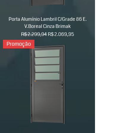
Porta Alumínio Lambril C/Grade 86 E.
V.Boreal Cinza Brimak
Preço normal
Preço promocional
R$ 2.299,94
R$ 2.069,95
Promoção