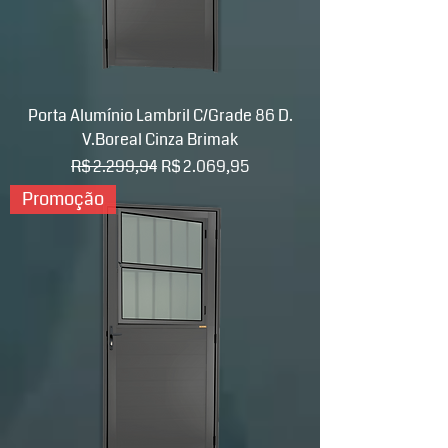
Porta Alumínio Lambril C/Grade 86 D.
V.Boreal Cinza Brimak
Preço normal
Preço promocional
R$ 2.299,94
R$ 2.069,95
Promoção