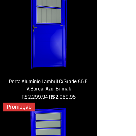
Porta Alumínio Lambril C/Grade 86 E.
V.Boreal Azul Brimak
Preço normal
Preço promocional
R$ 2.299,94
R$ 2.069,95
Promoção