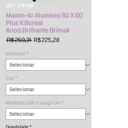
SKU: 276-MB
Maxim-Ar Alumínio 60 X 60
Plus V.Boreal
Anod.Brilhante Brimak
Preço
Preço
 R$ 250,31 
R$ 225,28
normal
promocional
Material
*
Cor
*
Medidas (Alt x Larg) Cm
*
Quantidade
*