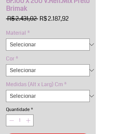
6F.100 X 200 V.Refl.Mix Preto
Brimak
Preço
Preço
 R$ 2.431,02 
R$ 2.187,92
normal
promocional
Material
*
Cor
*
Medidas (Alt x Larg) Cm
*
Quantidade
*