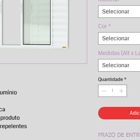
Selecionar
Cor
*
Selecionar
Medidas (Alt x L
Selecionar
Quantidade
*
lumínio
nca
Adic
 produto
rrepelentes
PRAZO DE ENTR