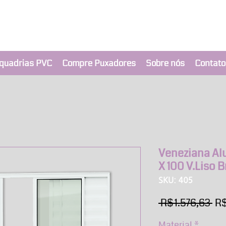
clusivo BRIMAK
nça a um clique
quadrias PVC
Compre Puxadores
Sobre nós
Contato
Veneziana Alu
X 100 V.Liso 
SKU: 405
Pr
 R$ 1.576,63 
R$
no
Material
*