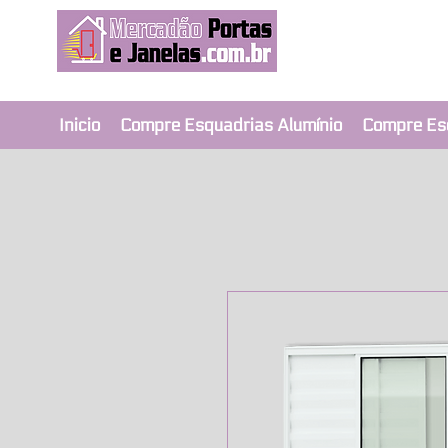
Revendedor Ex
Qualidade e segura
Inicio
Compre Esquadrias Alumínio
Compre Es