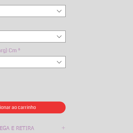
arg) Cm
*
ionar ao carrinho
EGA E RETIRA