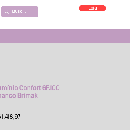
Loja
mínio Confort 6F.100
Branco Brimak
eço
Preço
 1.418,97
rmal
promocional