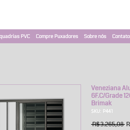
clusivo BRIMAK
nça a um clique
quadrias PVC
Compre Puxadores
Sobre nós
Contato
Veneziana Al
6F.C/Grade 12
Brimak
SKU: P441
P
 R$ 3.265,08 
R