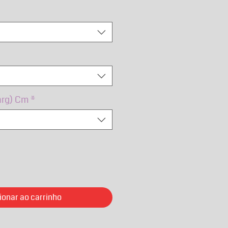
ormal
promocional
arg) Cm
*
ionar ao carrinho