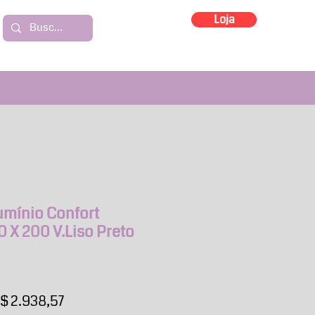
Loja
umínio Confort
0 X 200 V.Liso Preto
reço
Preço
$ 2.938,57