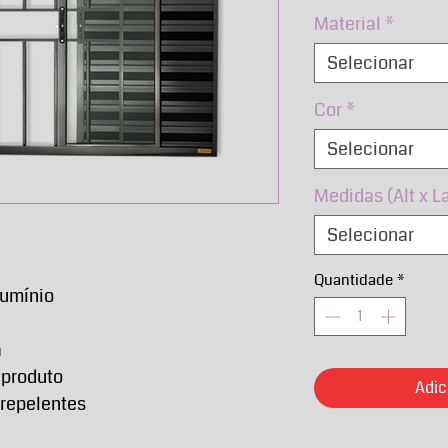
n
Material
*
Selecionar
Cor
*
Selecionar
Medidas (Alt x L
Selecionar
Quantidade
*
lumínio
a
 produto
Adic
rrepelentes