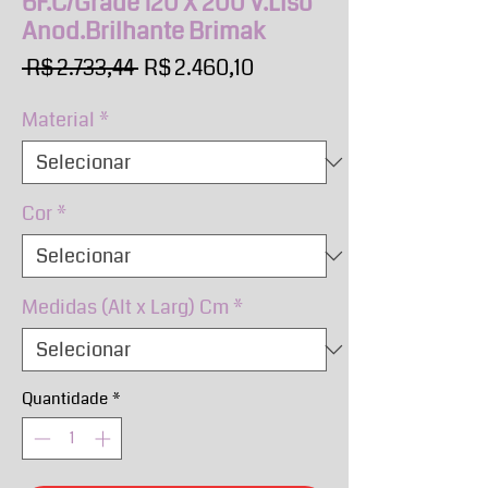
6F.C/Grade 120 X 200 V.Liso
Anod.Brilhante Brimak
Preço
Preço
 R$ 2.733,44 
R$ 2.460,10
normal
promocional
Material
*
Cor
*
Medidas (Alt x Larg) Cm
*
Quantidade
*