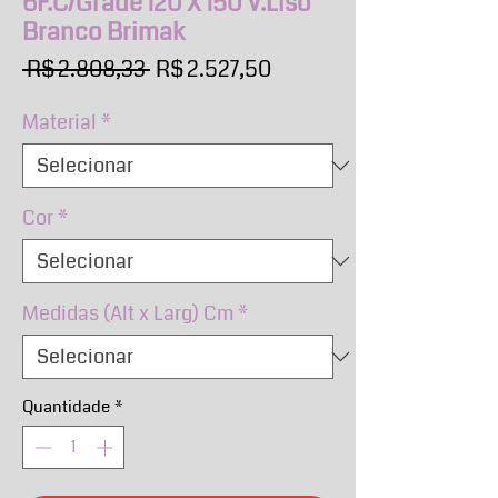
6F.C/Grade 120 X 150 V.Liso
Branco Brimak
Preço
Preço
 R$ 2.808,33 
R$ 2.527,50
normal
promocional
Material
*
Cor
*
Medidas (Alt x Larg) Cm
*
Quantidade
*