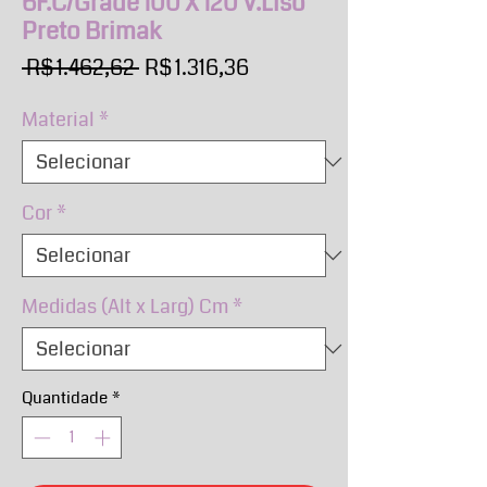
6F.C/Grade 100 X 120 V.Liso
Preto Brimak
Preço
Preço
 R$ 1.462,62 
R$ 1.316,36
normal
promocional
Material
*
Cor
*
Medidas (Alt x Larg) Cm
*
Quantidade
*