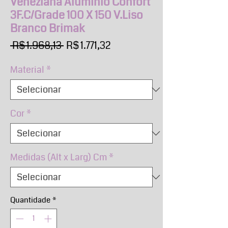
Veneziana Alumínio Confort
3F.C/Grade 100 X 150 V.Liso
Branco Brimak
Preço
Preço
 R$ 1.968,13 
R$ 1.771,32
normal
promocional
Material
*
Cor
*
Medidas (Alt x Larg) Cm
*
Quantidade
*