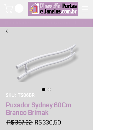
Qualidade e segurança a um clique
SKU: TS06BR
Puxador Sydney 60Cm
Branco Brimak
Preço
Preço
 R$ 367,22 
R$ 330,50
normal
promocional