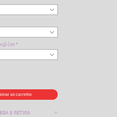
arg) Cm
*
ionar ao carrinho
EGA E RETIRA