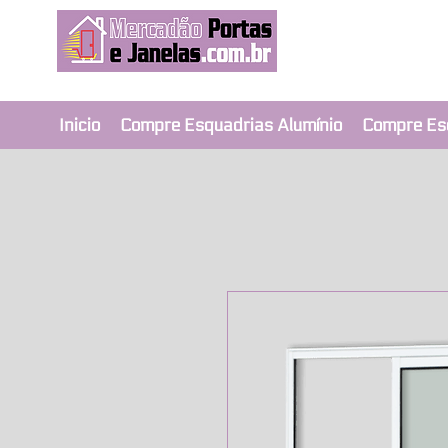
Revendedor Ex
Qualidade e segura
Inicio
Compre Esquadrias Alumínio
Compre Es