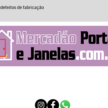
 defeitos de fabricação
Rua Pitangui, 219
Entre em contato
mercadaoportasejanelas191@gmail.com