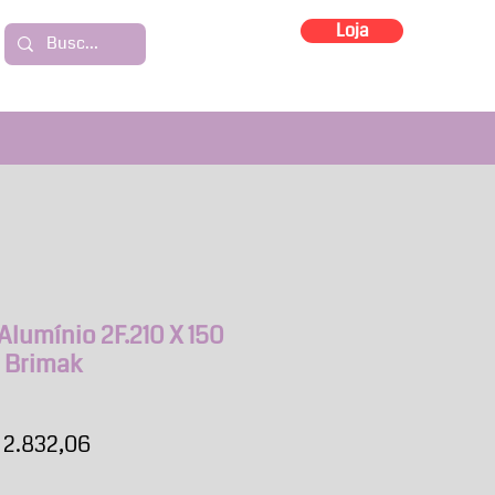
Loja
Alumínio 2F.210 X 150
o Brimak
eço
Preço
 2.832,06
mal
promocional