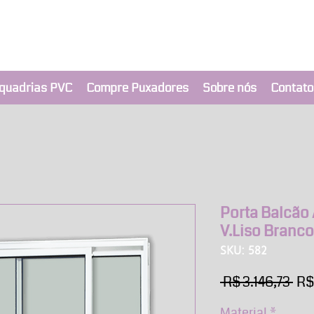
clusivo BRIMAK
nça a um clique
quadrias PVC
Compre Puxadores
Sobre nós
Contato
Porta Balcão 
V.Liso Branc
SKU: 582
Pr
 R$ 3.146,73 
R$
nor
Material
*