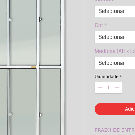
Selecionar
Cor
*
Selecionar
Medidas (Alt x L
Selecionar
Quantidade
*
Adic
PRAZO DE ENTR