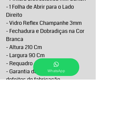
- 1 Folha de Abrir para o Lado
Direito
- Vidro Reflex Champanhe 3mm
- Fechadura e Dobradiças na Cor
Branca
- Altura 210 Cm
- Largura 90 Cm
- Requadro 4,6 Cm
- Garantia de 5 anos contra
WhatsApp
defeitos de fabricação
PRAZO DE ENTREGA E RETIRA
O Prazo de entrega de todos os produtos
FORMAS E PRAZOS DE
anunciados passam a contar a partir da
PAGAMENTO
confirmação do pagamento e podem
variar conforme a sua localidade e
Os pagamentos podem ser feitos