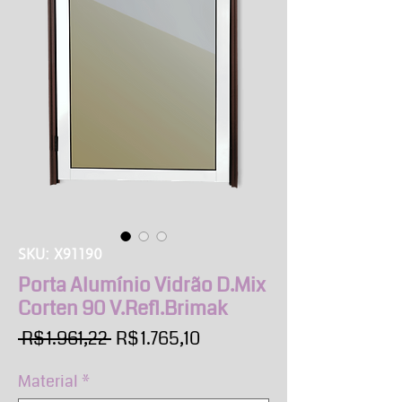
SKU: X91190
Porta Alumínio Vidrão D.Mix
Corten 90 V.Refl.Brimak
Preço
Preço
 R$ 1.961,22 
R$ 1.765,10
normal
promocional
Material
*