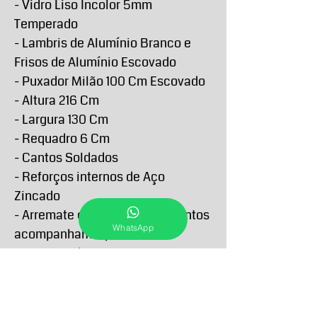
- Vidro Liso Incolor 5mm
Temperado
- Lambris de Alumínio Branco e
Frisos de Alumínio Escovado
- Puxador Milão 100 Cm Escovado
- Altura 216 Cm
- Largura 130 Cm
- Requadro 6 Cm
- Cantos Soldados
- Reforços internos de Aço
Zincado
- Arremate e demais acabamentos
WhatsApp
acompanham o produto
- Garantia de 5 anos contra
defeitos de fabricação