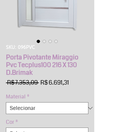
SKU: 096PVC
Porta Pivotante Miraggio
Pvc Tecplus100 216 X 130
D.Brimak
Preço
Preço
 R$ 7.353,09 
R$ 6.691,31
normal
promocional
Material
*
Cor
*