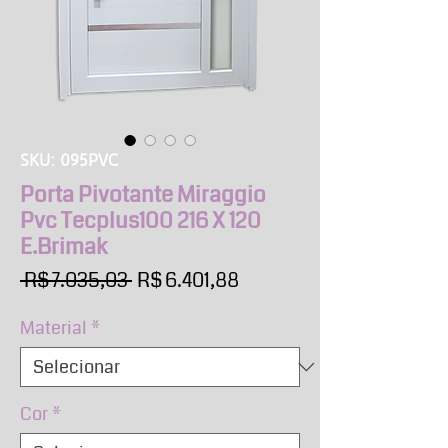
SKU: 095PVC
Porta Pivotante Miraggio
Pvc Tecplus100 216 X 120
E.Brimak
Preço
Preço
 R$ 7.035,03 
R$ 6.401,88
normal
promocional
Material
*
Cor
*