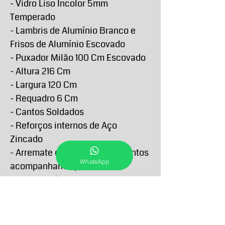
- Vidro Liso Incolor 5mm
Temperado
- Lambris de Alumínio Branco e
Frisos de Alumínio Escovado
- Puxador Milão 100 Cm Escovado
- Altura 216 Cm
- Largura 120 Cm
- Requadro 6 Cm
- Cantos Soldados
- Reforços internos de Aço
Zincado
- Arremate e demais acabamentos
WhatsApp
acompanham o produto
- Garantia de 5 anos contra
defeitos de fabricação