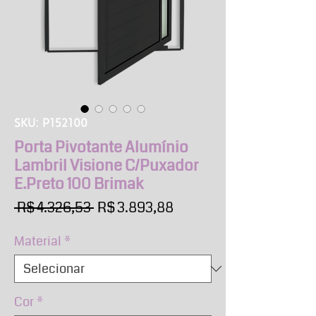
SKU: P152100
Porta Pivotante Alumínio
Lambril Visione C/Puxador
E.Preto 100 Brimak
Preço
Preço
 R$ 4.326,53 
R$ 3.893,88
normal
promocional
Material
*
Cor
*