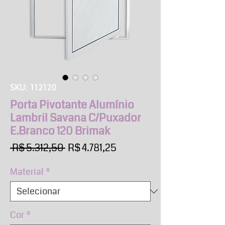
SKU: 112120
Porta Pivotante Alumínio
Lambril Savana C/Puxador
E.Branco 120 Brimak
Preço
Preço
 R$ 5.312,50 
R$ 4.781,25
normal
promocional
Material
*
Cor
*