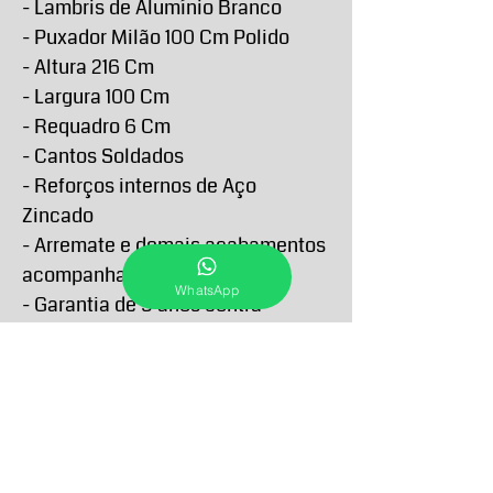
- Lambris de Alumínio Branco
- Puxador Milão 100 Cm Polido
- Altura 216 Cm
- Largura 100 Cm
- Requadro 6 Cm
- Cantos Soldados
- Reforços internos de Aço
Zincado
- Arremate e demais acabamentos
acompanham o produto
WhatsApp
- Garantia de 5 anos contra
defeitos de fabricação
PRAZO DE ENTREGA E RETIRA
O Prazo de entrega de todos os produtos
FORMAS E PRAZOS DE
anunciados passam a contar a partir da
PAGAMENTO