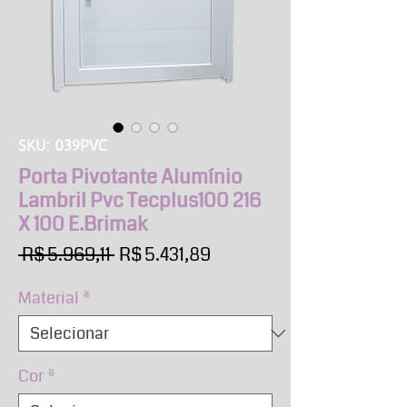
SKU: 039PVC
Porta Pivotante Alumínio
Lambril Pvc Tecplus100 216
X 100 E.Brimak
Preço
Preço
 R$ 5.969,11 
R$ 5.431,89
normal
promocional
Material
*
Cor
*