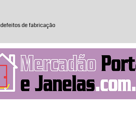
possamos tomar as
 defeitos de fabricação
Rua Pitangui, 219
Entre em contato
mercadaoportasejanelas191@gmail.com