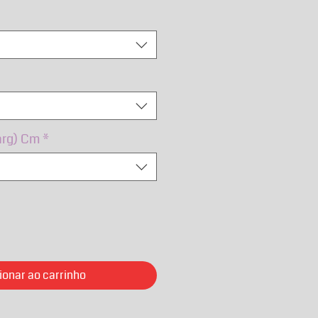
rmal
promocional
arg) Cm
*
ionar ao carrinho