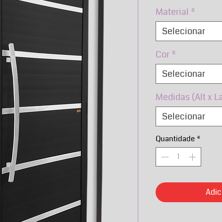
no
Material
*
Selecionar
Cor
*
Selecionar
Medidas (Alt x L
Selecionar
Quantidade
*
Adic