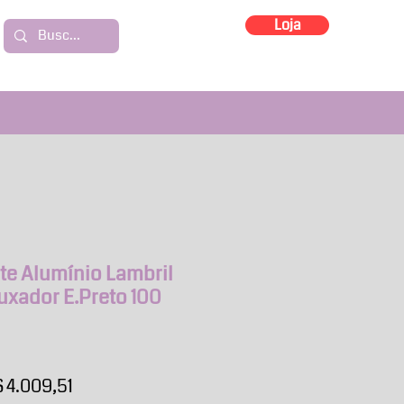
Loja
te Alumínio Lambril
xador E.Preto 100
eço
Preço
 4.009,51