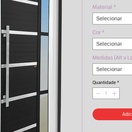
no
Material
*
Selecionar
Cor
*
Selecionar
Medidas (Alt x L
Selecionar
Quantidade
*
Adic