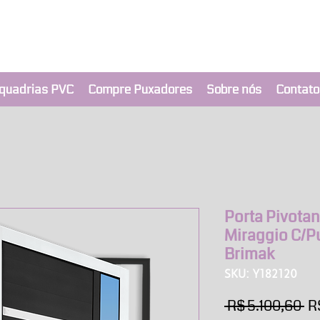
clusivo BRIMAK
nça a um clique
quadrias PVC
Compre Puxadores
Sobre nós
Contato
Porta Pivotan
Miraggio C/Pu
Brimak
SKU: Y182120
Pr
 R$ 5.100,60 
R