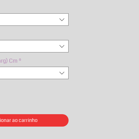
rmal
promocional
arg) Cm
*
ionar ao carrinho