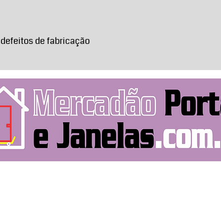
possamos tomar as
 defeitos de fabricação
Rua Pitangui, 219
Entre em contato
mercadaoportasejanelas191@gmail.com