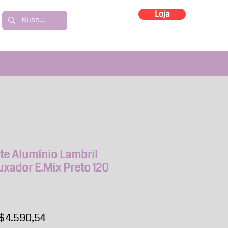
Loja
te Alumínio Lambril
xador E.Mix Preto 120
eço
Preço
$ 4.590,54