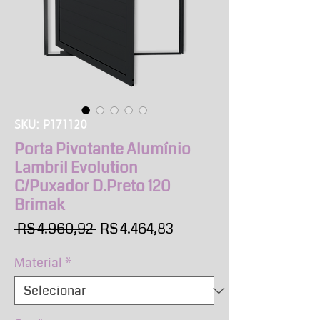
SKU: P171120
Porta Pivotante Alumínio
Lambril Evolution
C/Puxador D.Preto 120
Brimak
Preço
Preço
 R$ 4.960,92 
R$ 4.464,83
normal
promocional
Material
*