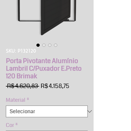
SKU: P132120
Porta Pivotante Alumínio
Lambril C/Puxador E.Preto
120 Brimak
Preço
Preço
 R$ 4.620,83 
R$ 4.158,75
normal
promocional
Material
*
Cor
*