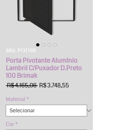
SKU: P131100
Porta Pivotante Alumínio
Lambril C/Puxador D.Preto
100 Brimak
Preço
Preço
 R$ 4.165,06 
R$ 3.748,55
normal
promocional
Material
*
Cor
*