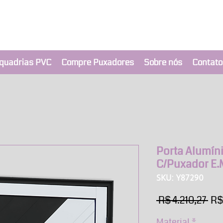
clusivo BRIMAK
nça a um clique
quadrias PVC
Compre Puxadores
Sobre nós
Contato
Porta Alumín
C/Puxador E.
SKU: Y87290
Pr
 R$ 4.210,27 
R$
nor
Material
*