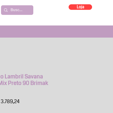
Loja
io Lambril Savana
Mix Preto 90 Brimak
eço
Preço
 3.789,24
mal
promocional