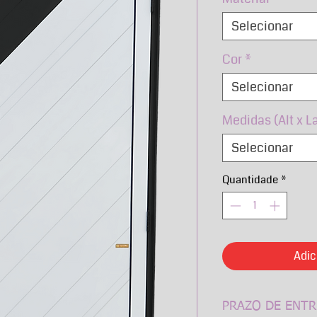
Selecionar
Cor
*
Selecionar
Medidas (Alt x L
Selecionar
Quantidade
*
Adic
PRAZO DE ENTR