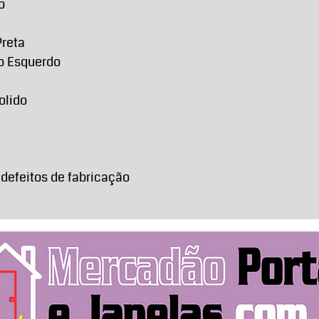
o
Preta
do Esquerdo
olido
 defeitos de fabricação