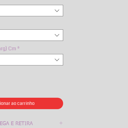
arg) Cm
*
ionar ao carrinho
EGA E RETIRA