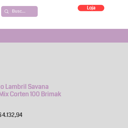
Loja
io Lambril Savana
Mix Corten 100 Brimak
eço
Preço
 4.132,94
rmal
promocional