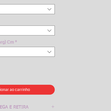
arg) Cm
*
ionar ao carrinho
EGA E RETIRA