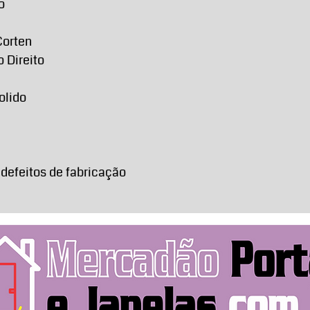
o
Corten
o Direito
olido
 defeitos de fabricação