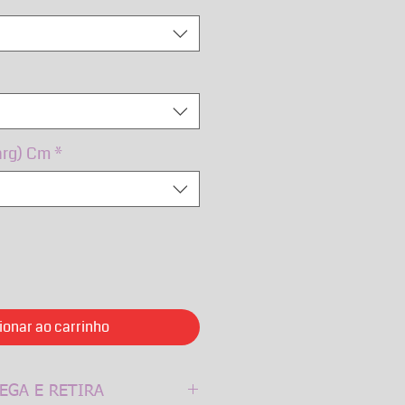
arg) Cm
*
ionar ao carrinho
EGA E RETIRA