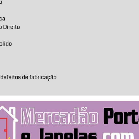
o
nca
o Direito
olido
 defeitos de fabricação