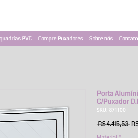
clusivo BRIMAK
nça a um clique
quadrias PVC
Compre Puxadores
Sobre nós
Contato
Porta Alumín
C/Puxador D.
SKU: 871100
Pr
 R$ 4.415,53 
R$
no
Material
*