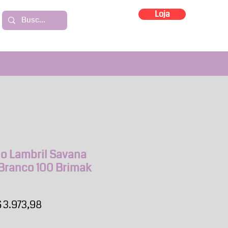
Loja
io Lambril Savana
Branco 100 Brimak
eço
Preço
 3.973,98
rmal
promocional