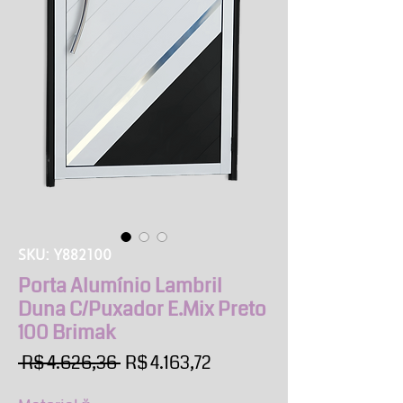
SKU: Y882100
Porta Alumínio Lambril
Duna C/Puxador E.Mix Preto
100 Brimak
Preço
Preço
 R$ 4.626,36 
R$ 4.163,72
normal
promocional