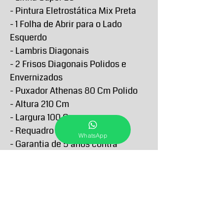
- Pintura Eletrostática Mix Preta
- 1 Folha de Abrir para o Lado
Esquerdo
- Lambris Diagonais
- 2 Frisos Diagonais Polidos e
Envernizados
- Puxador Athenas 80 Cm Polido
- Altura 210 Cm
- Largura 100 Cm
- Requadro 4,6 Cm
WhatsApp
- Garantia de 5 anos contra
defeitos de fabricação
PRAZO DE ENTREGA E RETIRA
O Prazo de entrega de todos os produtos
FORMAS E PRAZOS DE
anunciados passam a contar a partir da