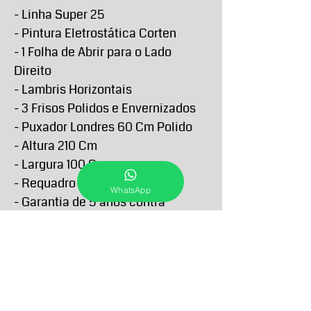
- Linha Super 25
- Pintura Eletrostática Corten
- 1 Folha de Abrir para o Lado
Direito
- Lambris Horizontais
- 3 Frisos Polidos e Envernizados
- Puxador Londres 60 Cm Polido
- Altura 210 Cm
- Largura 100 Cm
- Requadro 4,6 Cm
WhatsApp
- Garantia de 5 anos contra
defeitos de fabricação
PRAZO DE ENTREGA E RETIRA
O Prazo de entrega de todos os produtos
FORMAS E PRAZOS DE
anunciados passam a contar a partir da