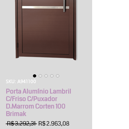
SKU: A941100
Porta Alumínio Lambril
C/Friso C/Puxador
D.Marrom Corten 100
Brimak
Preço
Preço
 R$ 3.292,31 
R$ 2.963,08