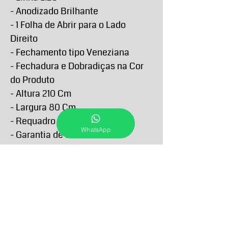
- Anodizado Brilhante
- 1 Folha de Abrir para o Lado
Direito
- Fechamento tipo Veneziana
- Fechadura e Dobradiças na Cor
do Produto
- Altura 210 Cm
- Largura 80 Cm
- Requadro 4,6 Cm
WhatsApp
- Garantia de 5 anos contra
defeitos de fabricação
PRAZO DE ENTREGA E RETIRA
O Prazo de entrega de todos os produtos
FORMAS E PRAZOS DE
anunciados passam a contar a partir da
PAGAMENTO
confirmação do pagamento e podem