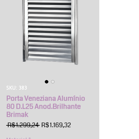
SKU: 383
Porta Veneziana Alumínio
80 D.L25 Anod.Brilhante
Brimak
Preço
Preço
 R$ 1.299,24 
R$ 1.169,32
normal
promocional