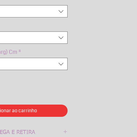
arg) Cm
*
ionar ao carrinho
EGA E RETIRA