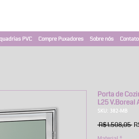
clusivo BRIMAK
nça a um clique
quadrias PVC
Compre Puxadores
Sobre nós
Contato
Porta de Coz
L25 V.Boreal 
SKU: 382-MB
Pr
 R$ 1.508,05 
R
no
Material
*