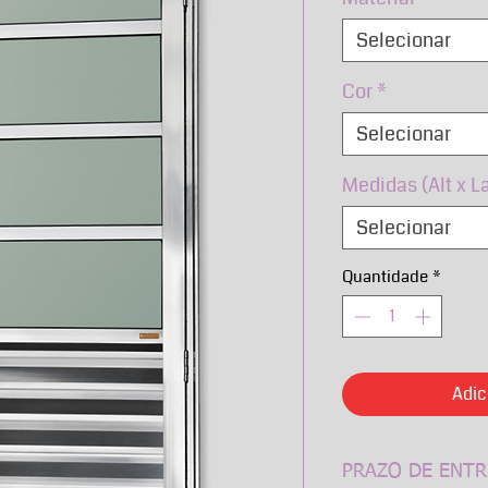
Selecionar
Cor
*
Selecionar
Medidas (Alt x L
Selecionar
Quantidade
*
Adic
PRAZO DE ENTR