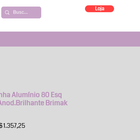
Loja
inha Alumínio 80 Esq
Anod.Brilhante Brimak
eço
Preço
$ 1.357,25
rmal
promocional