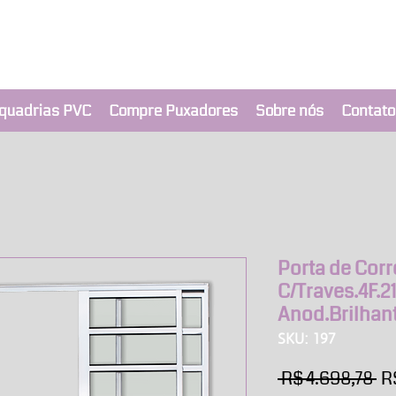
clusivo BRIMAK
nça a um clique
quadrias PVC
Compre Puxadores
Sobre nós
Contato
Porta de Corr
C/Traves.4F.2
Anod.Brilhan
SKU: 197
Pr
 R$ 4.698,78 
R