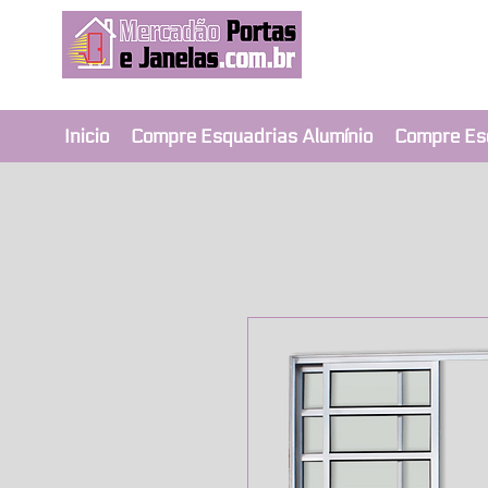
Revendedor Ex
Qualidade e segura
Inicio
Compre Esquadrias Alumínio
Compre Es