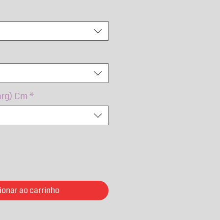
rmal
promocional
arg) Cm
*
ionar ao carrinho