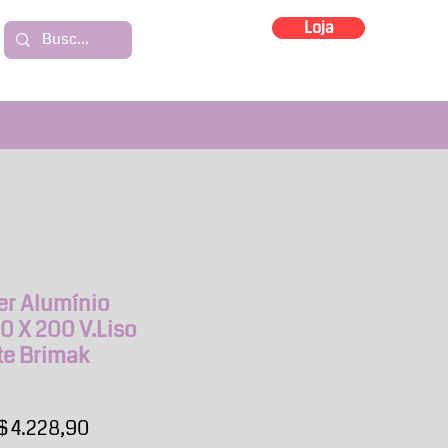
Loja
er Alumínio
10 X 200 V.Liso
te Brimak
eço
Preço
$ 4.228,90