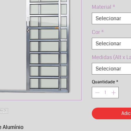
no
Material
*
Selecionar
Cor
*
Selecionar
Medidas (Alt x L
Selecionar
Quantidade
*
Adic
de Alumínio