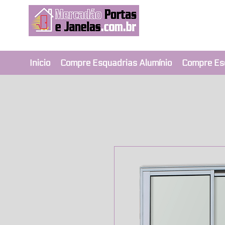
Revendedor Ex
Qualidade e segura
Inicio
Compre Esquadrias Alumínio
Compre Es