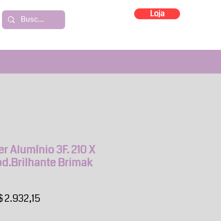
Loja
er Alumínio 3F. 210 X
od.Brilhante Brimak
eço
Preço
 2.932,15
rmal
promocional