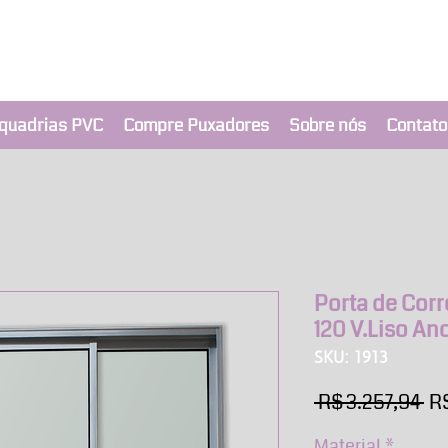
clusivo BRIMAK
nça a um clique
quadrias PVC
Compre Puxadores
Sobre nós
Contato
Porta de Corr
120 V.Liso An
SKU: 1913
Pr
 R$ 3.257,94 
R$
no
Material
*