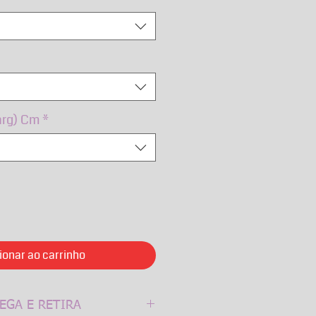
arg) Cm
*
ionar ao carrinho
EGA E RETIRA