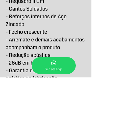
- Requadro 11 Cm
- Cantos Soldados
- Reforços internos de Aço
Zincado
- Fecho crescente
- Arremate e demais acabamentos
acompanham o produto
- Redução acústica
- 26dB em Rw
WhatsApp
- Garantia de 5 anos contra
defeitos de fabricação
PRAZO DE ENTREGA E RETIRA
O Prazo de entrega de todos os produtos
FORMAS E PRAZOS DE
anunciados passam a contar a partir da
PAGAMENTO
confirmação do pagamento e podem
variar conforme a sua localidade e