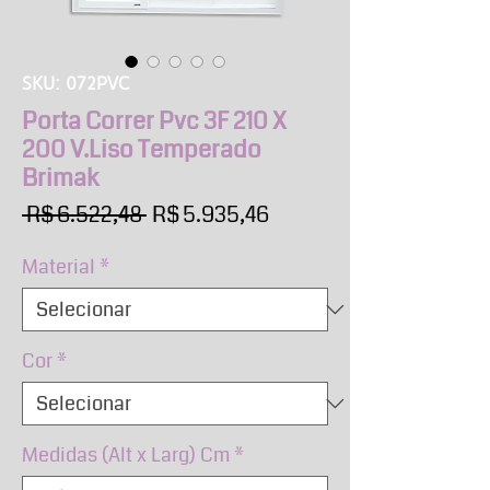
SKU: 072PVC
Porta Correr Pvc 3F 210 X
200 V.Liso Temperado
Brimak
Preço
Preço
 R$ 6.522,48 
R$ 5.935,46
normal
promocional
Material
*
Cor
*
Medidas (Alt x Larg) Cm
*