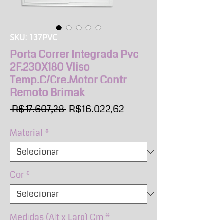
SKU: 137PVC
Porta Correr Integrada Pvc
2F.230X180 Vliso
Temp.C/Cre.Motor Contr
Remoto Brimak
Preço
Preço
 R$ 17.607,28 
R$ 16.022,62
normal
promocional
Material
*
Cor
*
Medidas (Alt x Larg) Cm
*