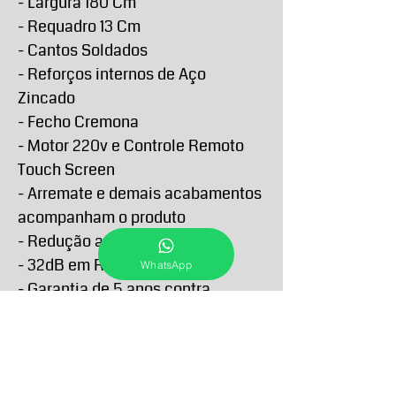
- Largura 180 Cm
- Requadro 13 Cm
- Cantos Soldados
- Reforços internos de Aço
Zincado
- Fecho Cremona
- Motor 220v e Controle Remoto
Touch Screen
- Arremate e demais acabamentos
acompanham o produto
- Redução acústica
- 32dB em Rw
WhatsApp
- Garantia de 5 anos contra
defeitos de fabricação
PRAZO DE ENTREGA E RETIRA