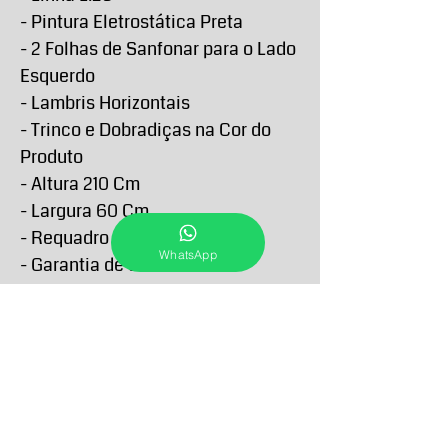
- Pintura Eletrostática Preta
- 2 Folhas de Sanfonar para o Lado
Esquerdo
- Lambris Horizontais
- Trinco e Dobradiças na Cor do
Produto
- Altura 210 Cm
- Largura 60 Cm
- Requadro 4,6 Cm
WhatsApp
- Garantia de 5 anos contra
defeitos de fabricação
PRAZO DE ENTREGA E RETIRA
O Prazo de entrega de todos os produtos
FORMAS E PRAZOS DE
anunciados passam a contar a partir da
PAGAMENTO
confirmação do pagamento e podem