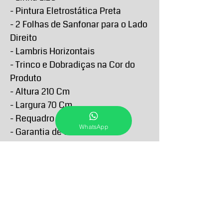
- Pintura Eletrostática Preta
- 2 Folhas de Sanfonar para o Lado
Direito
- Lambris Horizontais
- Trinco e Dobradiças na Cor do
Produto
- Altura 210 Cm
- Largura 70 Cm
- Requadro 4,6 Cm
WhatsApp
- Garantia de 5 anos contra
defeitos de fabricação
PRAZO DE ENTREGA E RETIRA
O Prazo de entrega de todos os produtos
FORMAS E PRAZOS DE
anunciados passam a contar a partir da
PAGAMENTO
confirmação do pagamento e podem