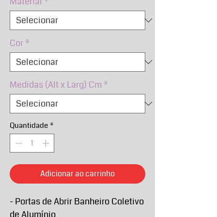
Material
*
Cor
*
Medidas (Alt x Larg) Cm
*
Quantidade
*
Adicionar ao carrinho
- Portas de Abrir Banheiro Coletivo
de Alumínio