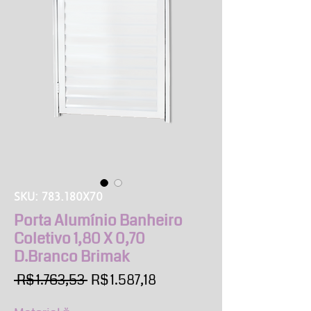
SKU: 783.180X70
Porta Alumínio Banheiro
Coletivo 1,80 X 0,70
D.Branco Brimak
Preço
Preço
 R$ 1.763,53 
R$ 1.587,18
normal
promocional