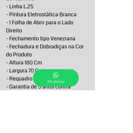
- Linha L.25
- Pintura Eletrostática Branca
- 1 Folha de Abrir para o Lado
Direito
- Fechamento tipo Veneziana
- Fechadura e Dobradiças na Cor
do Produto
- Altura 180 Cm
- Largura 70 Cm
- Requadro 4,6 Cm
WhatsApp
- Garantia de 5 anos contra
defeitos de fabricação
PRAZO DE ENTREGA E RETIRA
O Prazo de entrega de todos os produtos
FORMAS E PRAZOS DE
anunciados passam a contar a partir da