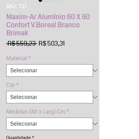
SKU: 721
Maxim-Ar Alumínio 60 X 80
Confort V.Boreal Branco
Brimak
Preço
Preço
 R$ 559,23 
R$ 503,31
normal
promocional
Material
*
Cor
*
Medidas (Alt x Larg) Cm
*
Quantidade
*