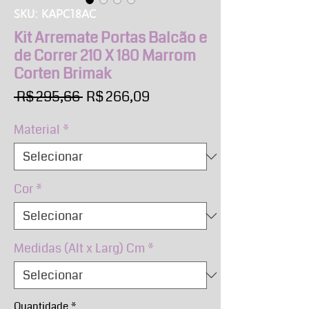
SKU: KAPC18AC
Kit Arremate Portas Balcão e
de Correr 210 X 180 Marrom
Corten Brimak
Preço
Preço
 R$ 295,66 
R$ 266,09
normal
promocional
Material
*
Cor
*
Medidas (Alt x Larg) Cm
*
Quantidade
*