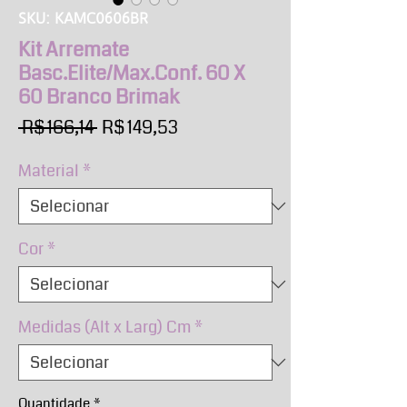
SKU: KAMC0606BR
Kit Arremate
Basc.Elite/Max.Conf. 60 X
60 Branco Brimak
Preço
Preço
 R$ 166,14 
R$ 149,53
normal
promocional
Material
*
Cor
*
Medidas (Alt x Larg) Cm
*
Quantidade
*