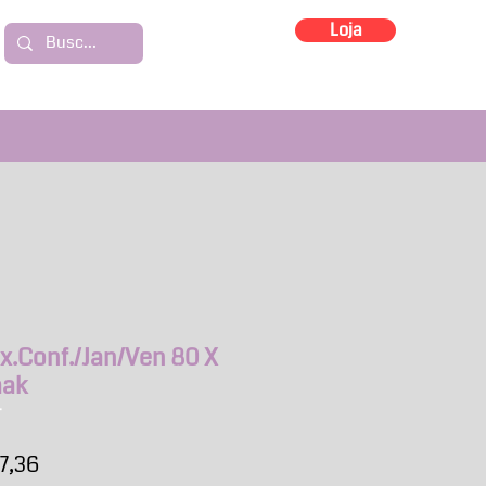
Loja
x.Conf./Jan/Ven 80 X
mak
T
o
Preço
77,36