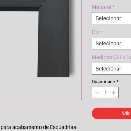
norm
Material
*
Selecionar
Cor
*
Selecionar
Medidas (Alt x L
Selecionar
Quantidade
*
Adic
o para acabamento de Esquadrias