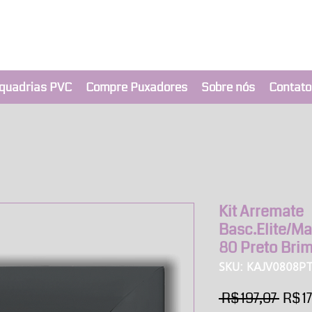
clusivo BRIMAK
nça a um clique
quadrias PVC
Compre Puxadores
Sobre nós
Contato
Kit Arremate
Basc.Elite/Ma
80 Preto Bri
SKU: KAJV0808P
Preç
 R$ 197,07 
R$ 1