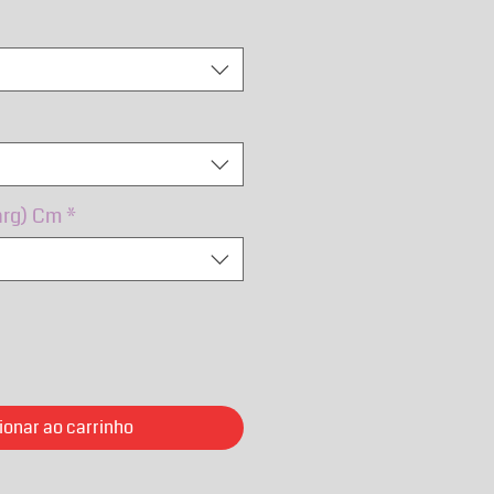
al
promocional
arg) Cm
*
ionar ao carrinho