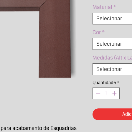
nor
Material
*
Selecionar
Cor
*
Selecionar
Medidas (Alt x L
Selecionar
Quantidade
*
Adic
o para acabamento de Esquadrias