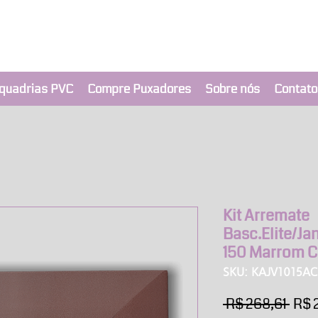
clusivo BRIMAK
nça a um clique
quadrias PVC
Compre Puxadores
Sobre nós
Contato
Kit Arremate
Basc.Elite/Ja
150 Marrom C
SKU: KAJV1015AC
Pre
 R$ 268,61 
R$ 