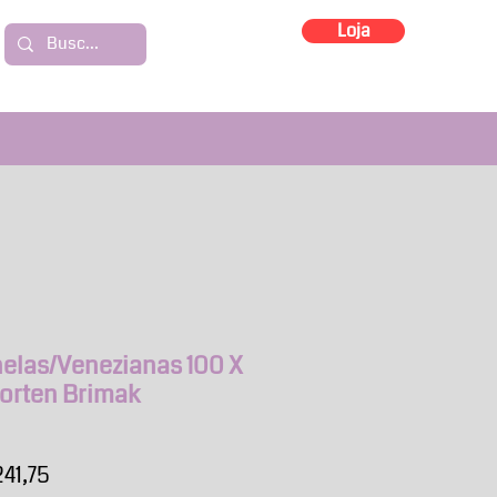
Loja
nelas/Venezianas 100 X
orten Brimak
ço
Preço
241,75