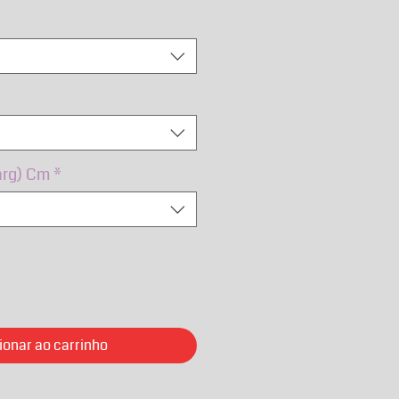
mal
promocional
arg) Cm
*
ionar ao carrinho