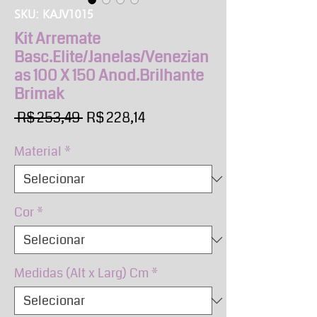
SKU: KAJV1015
Kit Arremate
Basc.Elite/Janelas/Venezian
as 100 X 150 Anod.Brilhante
Brimak
Preço
Preço
 R$ 253,49 
R$ 228,14
normal
promocional
Material
*
Cor
*
Medidas (Alt x Larg) Cm
*