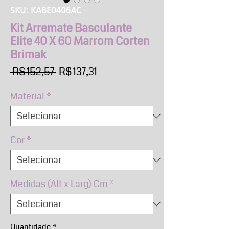
SKU: KABE0406AC
Kit Arremate Basculante
Elite 40 X 60 Marrom Corten
Brimak
Preço
Preço
 R$ 152,57 
R$ 137,31
normal
promocional
Material
*
Cor
*
Medidas (Alt x Larg) Cm
*
Quantidade
*