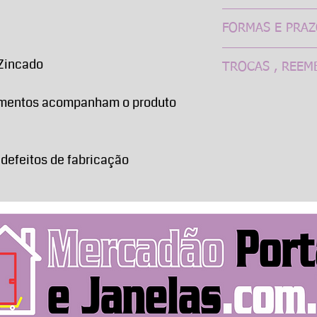
O Prazo de entrega
FORMAS E PRA
anunciados passam 
confirmação do pa
Os pagamentos pod
 Zincado
conforme a sua loca
TROCAS , REEM
plataformas PagSeg
Em geral despach
compras, assim com
5 dias úteis, a est
Como os produtos d
amentos acompanham o produto
e número de parcel
transportadora para
solicitados a fábr
responsabilidade 
Grande São Paulo ou
trocas ou reembols
em conjunto com a 
considerar 5 dias 
comprado com a in
como o seu relacio
entrega. Atendemos 
características (me
 defeitos de fabricação
mesmas. Aprovações
características, cor
são de responsabili
atenção ao efetuar
persistam dificuld
os itens comprados
pagamento, entre 
a mercadoria caso 
canais.
Neste caso recusar
entrega, fazendo a
transporte e pref
através de Fotos, 
através de algum d
possamos tomar as