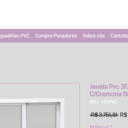
clusivo BRIMAK
nça a um clique
quadrias PVC
Compre Puxadores
Sobre nós
Contato
Janela Pvc 3F.
C/Cremona B
SKU: 105PVC
Pre
 R$ 3.751,81 
R$ 
nor
Material
*