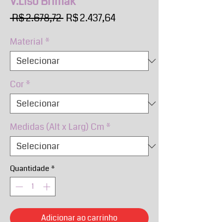
V.Liso Brimak
Preço
Preço
 R$ 2.678,72 
R$ 2.437,64
normal
promocional
Material
*
Cor
*
Medidas (Alt x Larg) Cm
*
Quantidade
*
Adicionar ao carrinho