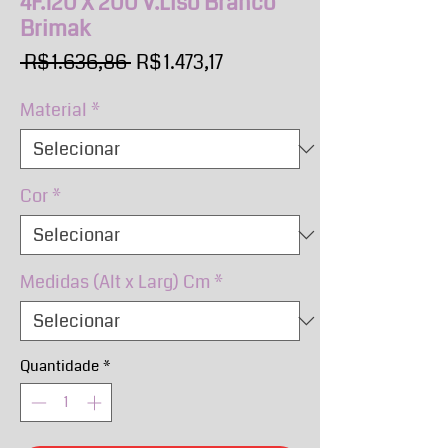
4F.120 X 200 V.Liso Branco
Brimak
Preço
Preço
 R$ 1.636,86 
R$ 1.473,17
normal
promocional
Material
*
Cor
*
Medidas (Alt x Larg) Cm
*
Quantidade
*