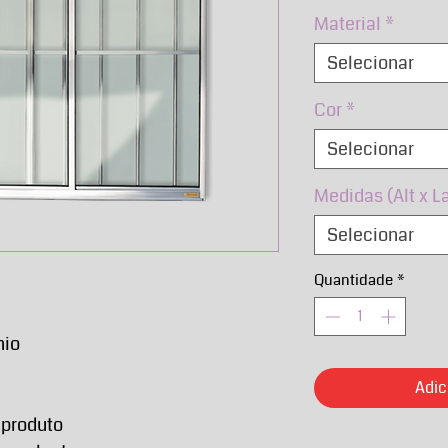
nor
Material
*
Selecionar
Cor
*
Selecionar
Medidas (Alt x L
Selecionar
Quantidade
*
nio
Adic
 produto