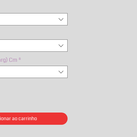
mal
promocional
arg) Cm
*
ionar ao carrinho