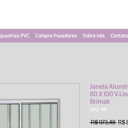
clusivo BRIMAK
nça a um clique
quadrias PVC
Compre Puxadores
Sobre nós
Contato
Janela Alumín
80 X 100 V.Li
Brimak
SKU: 49
Pre
 R$ 973,48 
R$ 