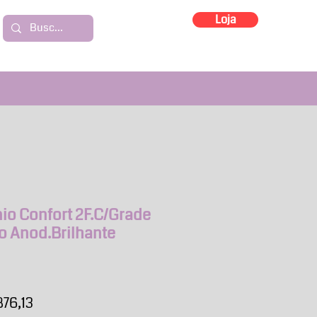
Loja
io Confort 2F.C/Grade
so Anod.Brilhante
ço
Preço
876,13