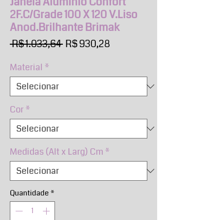
Janela Alumínio Confort
2F.C/Grade 100 X 120 V.Liso
Anod.Brilhante Brimak
Preço
Preço
 R$ 1.033,64 
R$ 930,28
normal
promocional
Material
*
Cor
*
Medidas (Alt x Larg) Cm
*
Quantidade
*