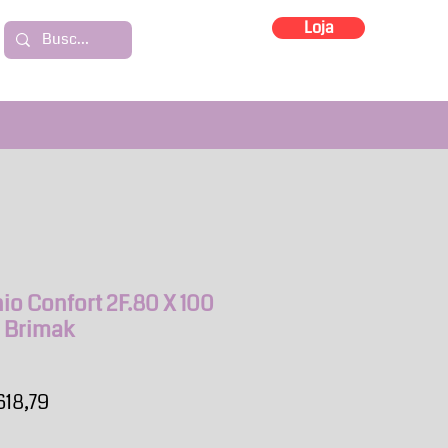
Loja
io Confort 2F.80 X 100
o Brimak
ço
Preço
618,79
mal
promocional