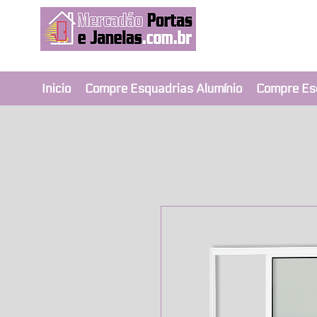
Revendedor Ex
Qualidade e segura
Inicio
Compre Esquadrias Alumínio
Compre Es