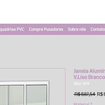
clusivo BRIMAK
nça a um clique
quadrias PVC
Compre Puxadores
Sobre nós
Contato
Janela Alumín
V.Liso Branc
SKU: 419
Pre
 R$ 687,54 
R$ 
nor
Material
*