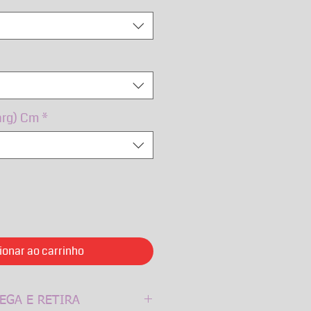
arg) Cm
*
ionar ao carrinho
EGA E RETIRA