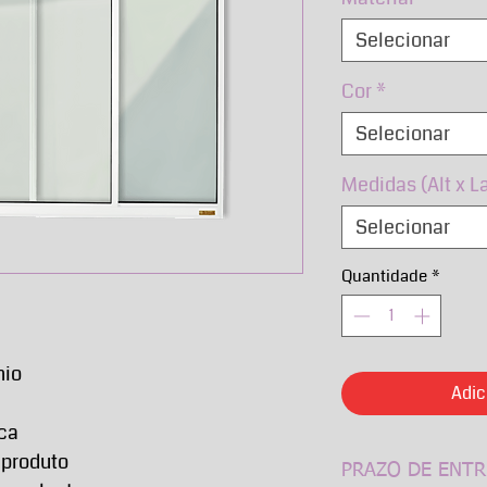
Selecionar
Cor
*
Selecionar
Medidas (Alt x L
Selecionar
Quantidade
*
nio
Adic
nca
 produto
PRAZO DE ENTR